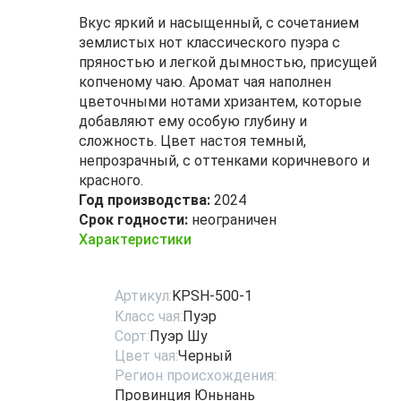
Вкус яркий и насыщенный, с сочетанием
землистых нот классического пуэра с
пряностью и легкой дымностью, присущей
копченому чаю. Аромат чая наполнен
цветочными нотами хризантем, которые
добавляют ему особую глубину и
сложность. Цвет настоя темный,
непрозрачный, с оттенками коричневого и
красного.
Год производства:
2024
Срок годности:
неограничен
Характеристики
Артикул:
KPSH-500-1
Класс чая:
Пуэр
Сорт:
Пуэр Шу
Цвет чая:
Черный
Регион происхождения:
Провинция Юньнань