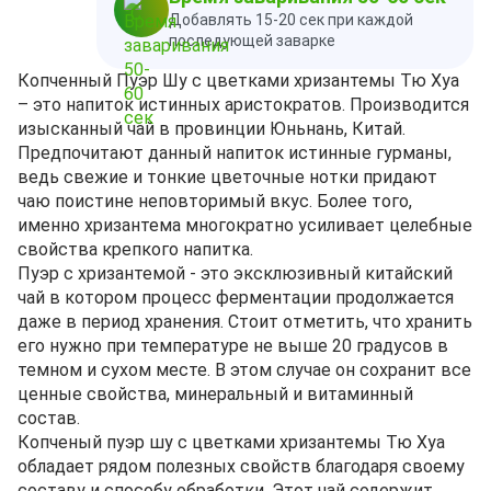
Добавлять 15-20 сек при каждой
последующей заварке
Копченный Пуэр Шу с цветками хризантемы Тю Хуа
– это напиток истинных аристократов. Производится
изысканный чай в провинции Юньнань, Китай.
Предпочитают данный напиток истинные гурманы,
ведь свежие и тонкие цветочные нотки придают
чаю поистине неповторимый вкус. Более того,
именно хризантема многократно усиливает целебные
свойства крепкого напитка.
Пуэр с хризантемой - это эксклюзивный китайский
чай в котором процесс ферментации продолжается
даже в период хранения. Стоит отметить, что хранить
его нужно при температуре не выше 20 градусов в
темном и сухом месте. В этом случае он сохранит все
ценные свойства, минеральный и витаминный
состав.
Копченый пуэр шу с цветками хризантемы Тю Хуа
обладает рядом полезных свойств благодаря своему
составу и способу обработки. Этот чай содержит