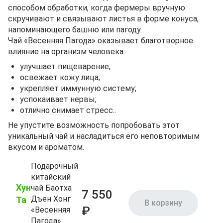
способом обработки, когда фермеры вручную
скручивают и связывают листья в форме конуса,
напоминающего башню или пагоду.
Чай «Весенняя Пагода» оказывает благотворное
влияние на организм человека:
улучшает пищеварение;
освежает кожу лица;
укрепляет иммунную систему;
успокаивает нервы;
отлично снимает стресс..
Не упустите возможность попробовать этот
уникальный чай и насладиться его неповторимым
вкусом и ароматом.
Подарочный
китайский
Хун
чай Баотха
7 550
Дъен Хонг
Та
В корзину
₽
«Весенняя
Пагода»