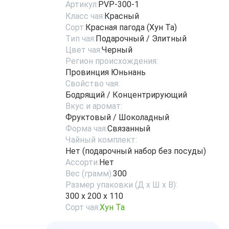
Артикул:
PVP-300-1
Класс чая:
Красный
Сорт:
Красная пагода (Хун Та)
Тип чая:
Подарочный / Элитный
Цвет чая:
Черный
Регион происхождения:
Провинция Юньнань
Свойство чая:
Бодрящий / Концентрирующий
Вкус и аромат:
Фруктовый / Шоколадный
Форма чая:
Связанный
Чайный комплект:
Нет (подарочный набор без посуды)
Ассорти:
Нет
Вес (грамм):
300
Размер упаковки (Д х Ш х В):
300 х 200 х 110
Сорт чая:
Хун Та