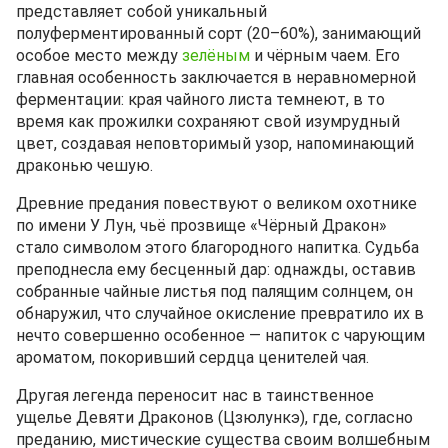
представляет собой уникальный
полуферментированный сорт (20–60%), занимающий
особое место между
зелёным
и чёрным чаем. Его
главная особенность заключается в неравномерной
ферментации: края чайного листа темнеют, в то
время как прожилки сохраняют свой изумрудный
цвет, создавая неповторимый узор, напоминающий
драконью чешую.
Древние предания повествуют о великом охотнике
по имени У Лун, чьё прозвище «Чёрный Дракон»
стало символом этого благородного напитка. Судьба
преподнесла ему бесценный дар: однажды, оставив
собранные чайные листья под палящим солнцем, он
обнаружил, что случайное окисление превратило их в
нечто совершенно особенное — напиток с чарующим
ароматом, покоривший сердца ценителей чая.
Другая легенда переносит нас в таинственное
ущелье Девяти Драконов (Цзюлункэ), где, согласно
преданию, мистические существа своим волшебным