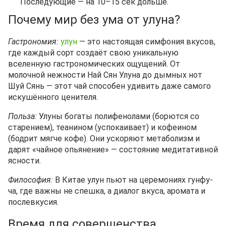
Последующие — на 10–15 сек дольше.
Почему мир без ума от улуна?
Гастрономия:
улун
— это настоящая симфония вкусов,
где каждый сорт создаёт свою уникальную
вселенную гастрономических ощущений. От
молочной нежности Най Сян Улуна до дымных нот
Шуй Сянь — этот чай способен удивить даже самого
искушённого ценителя.
Польза:
Улуны богаты полифенолами (борются со
старением), теанином (успокаивает) и кофеином
(бодрит мягче кофе). Они ускоряют метаболизм и
дарят «чайное опьянение» — состояние медитативной
ясности.
Философия:
В Китае улун пьют на церемониях гунфу-
ча, где важны не спешка, а диалог вкуса, аромата и
послевкусия.
Время для совершенства