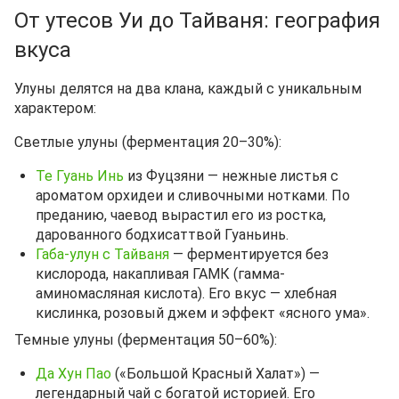
От утесов Уи до Тайваня: география
вкуса
Улуны делятся на два клана, каждый с уникальным
характером:
Светлые улуны (ферментация 20–30%):
Те Гуань Инь
из Фуцзяни — нежные листья с
ароматом орхидеи и сливочными нотками. По
преданию, чаевод вырастил его из ростка,
дарованного бодхисаттвой Гуаньинь.
Габа-улун с Тайваня
— ферментируется без
кислорода, накапливая ГАМК (гамма-
аминомасляная кислота). Его вкус — хлебная
кислинка, розовый джем и эффект «ясного ума».
Темные улуны (ферментация 50–60%):
Да Хун Пао
(«Большой Красный Халат») —
легендарный чай с богатой историей. Его