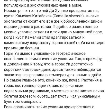
популярных и эксклюзивных чаев в мире.
Несмотря на то, что чай Да Хунпао произрастает из
куста Камелия Китайская (Camellia sinensis), многие
эксперты относят его все же к обособленной дикой
версии данного растения. Подобное разветвление
можно условно отнести к той давно минувшей поре,
когда куст Камелии стал адаптироваться к
каменистому ландшафту горного хребта Уи на севере
провинции Футьен.
Горы Уи имеют уникальное географическое
положение и климатические условия. Так, к примеру,
в дополнение к тому, что в горах Уи достаточно
короткий световой день, здесь также наблюдается
значительная разница в температурах ночью и днём.
Но самое главное это, конечно же, почва. Растения в
горах постоянно подпитываются чистыми
подземными родниками, а местная каменистая почва,
богатая железом, обогащает кусты чая уникальным
букетом минералов.
Если сравнивать такие условия произрастания с