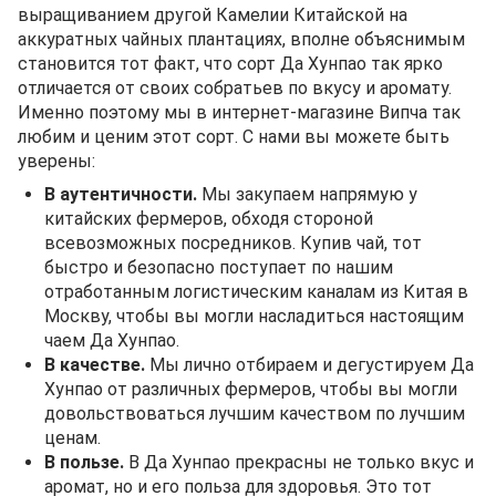
выращиванием другой Камелии Китайской на
аккуратных чайных плантациях, вполне объяснимым
становится тот факт, что сорт Да Хунпао так ярко
отличается от своих собратьев по вкусу и аромату.
Именно поэтому мы в интернет-магазине Випча так
любим и ценим этот сорт. С нами вы можете быть
уверены:
В аутентичности.
Мы закупаем напрямую у
китайских фермеров, обходя стороной
всевозможных посредников. Купив чай, тот
быстро и безопасно поступает по нашим
отработанным логистическим каналам из Китая в
Москву, чтобы вы могли насладиться настоящим
чаем Да Хунпао.
В качестве.
Мы лично отбираем и дегустируем Да
Хунпао от различных фермеров, чтобы вы могли
довольствоваться лучшим качеством по лучшим
ценам.
В пользе.
В Да Хунпао прекрасны не только вкус и
аромат, но и его польза для здоровья. Это тот