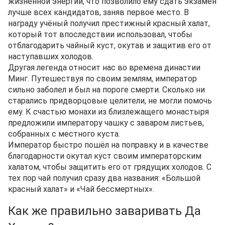
жизненной энергии, что позволило ему сдать экзамен
лучше всех кандидатов, заняв первое место. В
награду учёный получил престижный красный халат,
который тот впоследствии использовал, чтобы
отблагодарить чайный куст, окутав и защитив его от
наступавших холодов.
Другая легенда относит нас во времена династии
Минг. Путешествуя по своим землям, император
сильно заболел и был на пороге смерти. Сколько ни
старались придворцовые целители, не могли помочь
ему. К счастью монахи из близлежащего монастыря
предложили императору чашку с заваром листьев,
собранных с местного куста.
Император быстро пошёл на поправку и в качестве
благодарности окутал куст своим императорским
халатом, чтобы защитить его от грядущих холодов. С
тех пор чай получил сразу два названия: «Большой
красный халат» и «Чай бессмертных».
Как же правильно заваривать Да